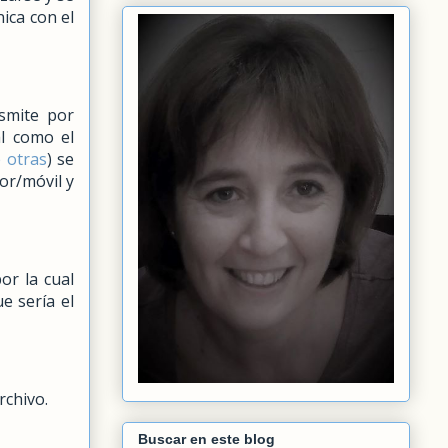
nica con el
smite por
al como el
 otras
) se
or/móvil y
or la cual
ue sería el
rchivo.
Buscar en este blog