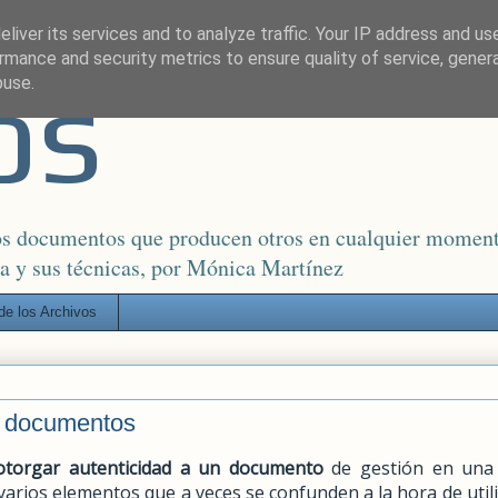
liver its services and to analyze traffic. Your IP address and us
rmance and security metrics to ensure quality of service, gene
os
buse.
los documentos que producen otros en cualquier moment
ca y sus técnicas, por Mónica Martínez
de los Archivos
os documentos
otorgar autenticidad a un documento
de gestión en una
varios elementos que a veces se confunden a la hora de utili