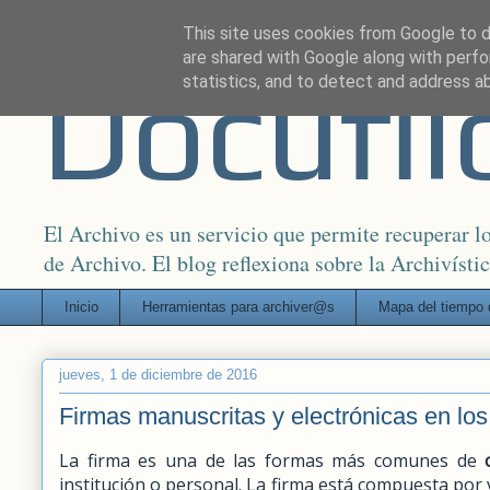
This site uses cookies from Google to de
are shared with Google along with perfo
Docufil
statistics, and to detect and address a
El Archivo es un servicio que permite recuperar 
de Archivo. El blog reflexiona sobre la Archivísti
Inicio
Herramientas para archiver@s
Mapa del tiempo 
jueves, 1 de diciembre de 2016
Firmas manuscritas y electrónicas en l
La firma es una de las formas más comunes de
institución o personal. La firma está compuesta por 