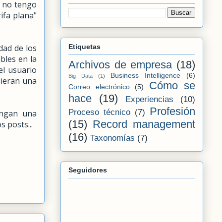
s no tengo
ifa plana"
dad de los
Etiquetas
ibles en la
Archivos de empresa
(18)
 el usuario
Business Intelligence
(6)
Big Data
(1)
uieran una
Cómo se
Correo electrónico
(5)
hace
(19)
Experiencias
(10)
Profesión
Proceso técnico
(7)
ongan una
(15)
Record management
 posts...
(16)
Taxonomías
(7)
Seguidores