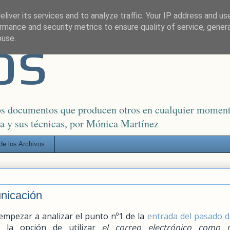
liver its services and to analyze traffic. Your IP address and us
rmance and security metrics to ensure quality of service, gene
os
buse.
los documentos que producen otros en cualquier moment
ca y sus técnicas, por Mónica Martínez
de los Archivos
unicación
pezar a analizar el punto nº1 de la
entrada del pasado 
a la opción de utilizar
el correo electrónico como