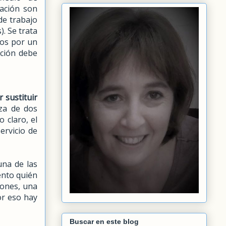
mación son
de trabajo
. Se trata
dos por un
ación debe
 sustituir
iza de dos
 claro, el
ervicio de
una de las
ento quién
iones, una
or eso hay
Buscar en este blog