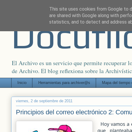
This site uses cookies from Google to de
are shared with Google along with perfo
Docufil
statistics, and to detect and address a
El Archivo es un servicio que permite recuperar 
de Archivo. El blog reflexiona sobre la Archivísti
Inicio
Herramientas para archiver@s
Mapa del tiempo 
viernes, 2 de septiembre de 2011
Principios del correo electrónico 2: Com
Hoy vamos a em
que planteab