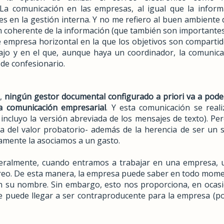
 La comunicación en las empresas, al igual que la infor
les en la gestión interna. Y no me refiero al buen ambiente 
n coherente de la información (que también son importantes)
e empresa horizontal en la que los objetivos son comparti
ajo y en el que, aunque haya un coordinador, la comunic
l de confesionario.
,
ningún gestor documental configurado a priori va a poder
la comunicación empresarial
. Y esta comunicación se real
incluyo la versión abreviada de los mensajes de texto). Pero
ia del valor probatorio- además de la herencia de ser un s
vamente la asociamos a un gasto.
eralmente, cuando entramos a trabajar en una empresa, 
orreo. De esta manera, la empresa puede saber en todo mom
en su nombre. Sin embargo, esto nos proporciona, en ocas
 puede llegar a ser contraproducente para la empresa (p