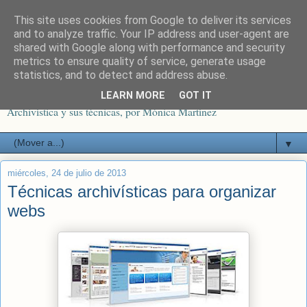
This site uses cookies from Google to deliver its services
Docufilos
and to analyze traffic. Your IP address and user-agent are
shared with Google along with performance and security
metrics to ensure quality of service, generate usage
El Archivo es un servicio que permite recuperar los documentos que
statistics, and to detect and address abuse.
producen otros en cualquier momento, siempre que se hayan
incluido en un Sistema de Archivo. El blog reflexiona sobre la
LEARN MORE
GOT IT
Archivística y sus técnicas, por Mónica Martínez
▼
miércoles, 24 de julio de 2013
Técnicas archivísticas para organizar
webs